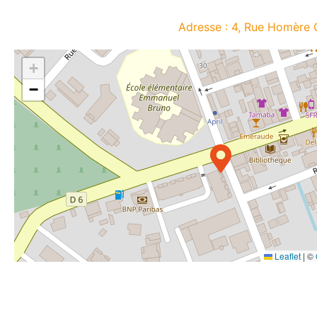
Adresse : 4, Rue Homère 
+
−
Leaflet
|
©