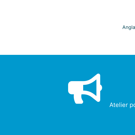
Angla
Atelier p