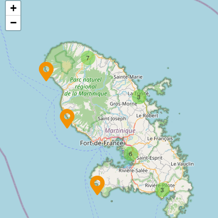
+
−
7
3
6
3