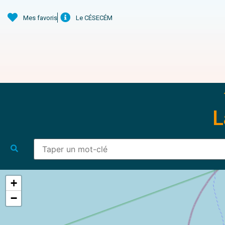
Mes favoris
Le CÉSECÉM
L
+
−