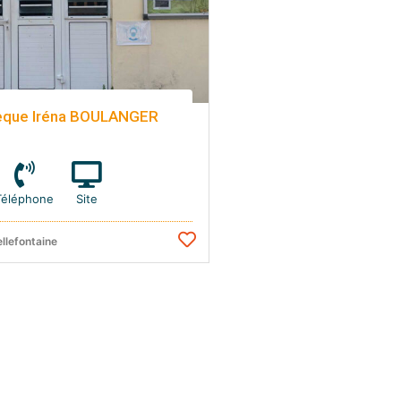
èque Iréna BOULANGER
Téléphone
Site
llefontaine