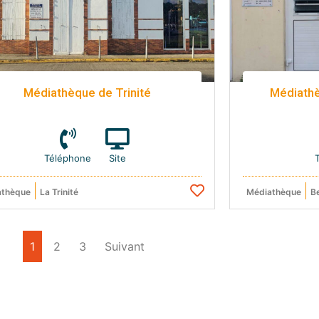
Médiathèque de Trinité
Médiath
Téléphone
Site
athèque
La Trinité
Médiathèque
Be
1
2
3
Suivant