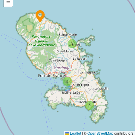
−
3
5
2
Leaflet
|
©
OpenStreetMap
contributors