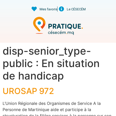
Mes favoris
Le CÉSECÉM
disp-senior_type-
public :
En situation
de handicap
UROSAP 972
L’Union Régionale des Organismes de Service A la
Personne de Martinique aide et participe à la
structuration de la filière services à la personne sur son