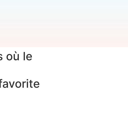
 où le
avorite