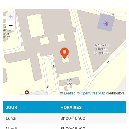
+
−
Leaflet
|
©
OpenStreetMap
contributors
JOUR
HORAIRES
Lundi
8h00-16h00
Mardi
8h00-16h00