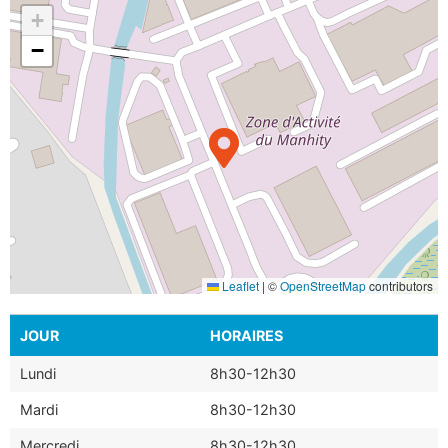
+
−
Leaflet
|
©
OpenStreetMap
contributors
JOUR
HORAIRES
Lundi
8h30-12h30
Mardi
8h30-12h30
Mercredi
8h30-12h30