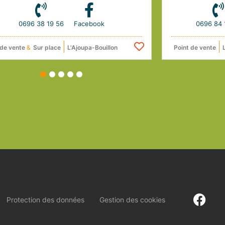
0696 38 19 56
Facebook
0696 84 
 de vente
&
Sur place
L'Ajoupa-Bouillon
Point de vente
1
2
3
4
5
Protection des données
Gestion des cookies