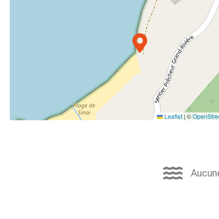
Leaflet
|
©
OpenStre
Aucune