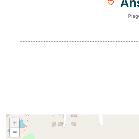
An
Plag
+
−