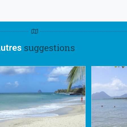
suggestions
utres