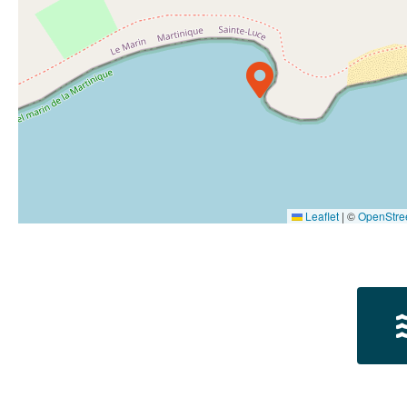
Leaflet
|
©
OpenStre