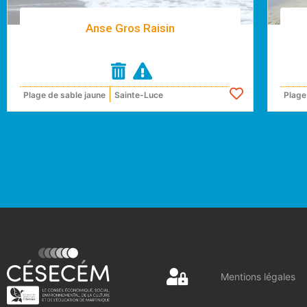
Anse Gros Raisin
Plage de sable jaune
Sainte-Luce
Plage
Mentions légales