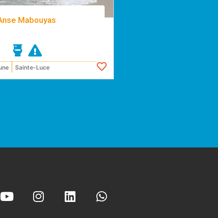
Anse Mabouyas
une
Sainte-Luce