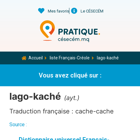
Mes favoris
Le CÉSECÉM
Accueil
liste Français-Créole
lago-kaché
Vous avez cliqué sur :
lago-kaché
(ayt.)
Traduction française : cache-cache
Source :
Dictionnaire universel Français-