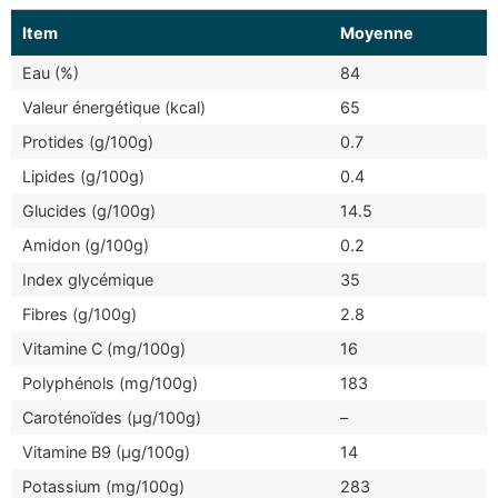
Item
Moyenne
Eau (%)
84
Valeur énergétique (kcal)
65
Protides (g/100g)
0.7
Lipides (g/100g)
0.4
Glucides (g/100g)
14.5
Amidon (g/100g)
0.2
Index glycémique
35
Fibres (g/100g)
2.8
Vitamine C (mg/100g)
16
Polyphénols (mg/100g)
183
Caroténoïdes (μg/100g)
–
Vitamine B9 (μg/100g)
14
Potassium (mg/100g)
283