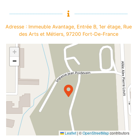
Adresse : Immeuble Avantage, Entrée B, 1er étage, Rue
des Arts et Métiers, 97200 Fort-De-France
+
−
Leaflet
|
©
OpenStreetMap
contributors