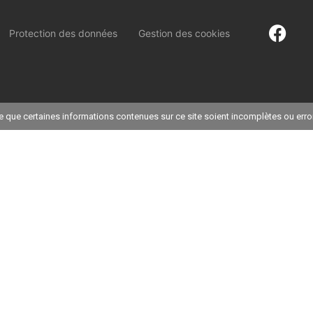
Protection des données
Gestion des cookies
ble que certaines informations contenues sur ce site soient incomplètes ou err