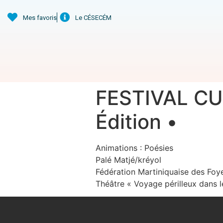
Mes favoris
Le CÉSECÉM
FESTIVAL CU
Édition •
Animations : Poésies
Palé Matjé/kréyol
Fédération Martiniquaise des Foy
Théâtre « Voyage périlleux dans