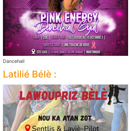
Dancehall
Latilié Bélè :