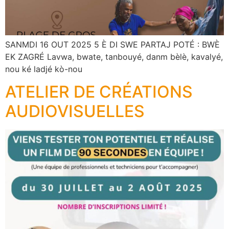
SANMDI 16 OUT 2025 5 È DI SWE PARTAJ POTÉ : BWÈ
EK ZAGRÉ Lavwa, bwate, tanbouyé, danm bèlè, kavalyé,
nou ké ladjé kò-nou
ATELIER DE CRÉATIONS
AUDIOVISUELLES