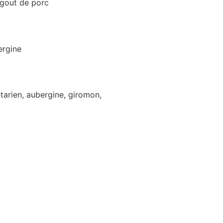
agout de porc
ergine
tarien, aubergine, giromon,