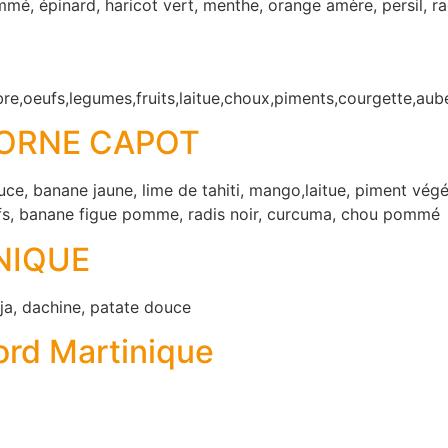
mmé, épinard, haricot vert, menthe, orange amère, persil, r
e,oeufs,legumes,fruits,laitue,choux,piments,courgette,aub
MORNE CAPOT
uce, banane jaune, lime de tahiti, mango,laitue, piment végé
ufs, banane figue pomme, radis noir, curcuma, chou pommé
NIQUE
ja, dachine, patate douce
ord Martinique