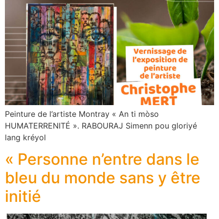
Peinture de l’artiste Montray « An ti mòso
HUMATERRENITÉ ». RABOURAJ Simenn pou gloriyé
lang kréyol
« Personne n’entre dans le
bleu du monde sans y être
initié