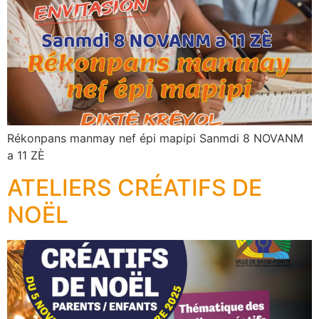
Rékonpans manmay nef épi mapipi Sanmdi 8 NOVANM
a 11 ZÈ
ATELIERS CRÉATIFS DE
NOËL